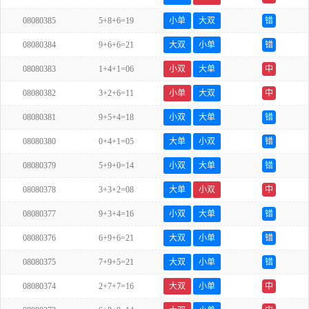
08080385
5+8+6=19
小单
大双
错
08080384
9+6+6=21
大双
小单
错
08080383
1+4+1=06
小双
大单
中
08080382
3+2+6=11
小单
大双
中
08080381
9+5+4=18
小双
大单
错
08080380
0+4+1=05
大单
小双
错
08080379
5+9+0=14
小双
大单
错
08080378
3+3+2=08
大单
小双
中
08080377
9+3+4=16
小双
大单
错
08080376
6+9+6=21
大双
小单
错
08080375
7+9+5=21
大双
小单
错
08080374
2+7+7=16
大双
小单
中