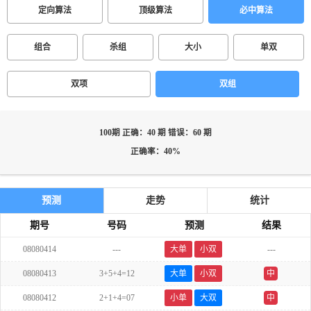
定向算法
顶级算法
必中算法
组合
杀组
大小
单双
双项
双组
100期 正确：40 期 错误：60 期
正确率：40%
预测
走势
统计
期号
号码
预测
结果
08080414
---
大单
小双
---
08080413
3+5+4=12
大单
小双
中
08080412
2+1+4=07
小单
大双
中