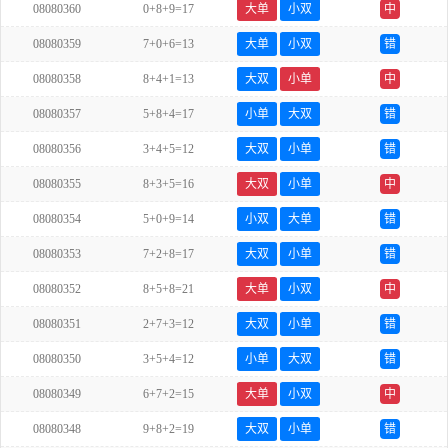
08080360
0+8+9=17
大单
小双
中
08080359
7+0+6=13
大单
小双
错
08080358
8+4+1=13
大双
小单
中
08080357
5+8+4=17
小单
大双
错
08080356
3+4+5=12
大双
小单
错
08080355
8+3+5=16
大双
小单
中
08080354
5+0+9=14
小双
大单
错
08080353
7+2+8=17
大双
小单
错
08080352
8+5+8=21
大单
小双
中
08080351
2+7+3=12
大双
小单
错
08080350
3+5+4=12
小单
大双
错
08080349
6+7+2=15
大单
小双
中
08080348
9+8+2=19
大双
小单
错