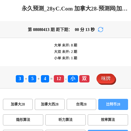
永久预测_28yC.Com 加拿大28-预测网|加拿大pc在线|加拿大28在线预测网|PC结果咪牌|专注研究加拿大28大神预测苹果版！
第
08080413
期 距下期：
00
分
13
秒
大单
未开:
8
期
大双
未开:
2
期
小单
未开:
1
期
3
5
4
12
小
双
咪牌
+
+
=
-
加拿大28
加拿大西28
台湾28
比特币28
隐形算法
听力算法
效率算法