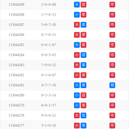
115044289
2+0+6=08
大
双
中
115044288
2+7+6=15
小
单
中
115044287
5+8+7=20
大
单
中
115044286
8+7+0=15
大
单
中
115044285
6+0+1=07
大
单
中
115044284
0+0+5=05
小
双
中
115044283
7+9+6=22
大
单
中
115044282
0+1+6=07
小
单
中
115044281
4+7+7=18
小
单
错
115044280
9+2+3=14
小
双
中
115044279
8+8+1=17
小
单
中
115044278
9+6+6=21
大
双
中
115044277
3+1+6=10
小
单
中