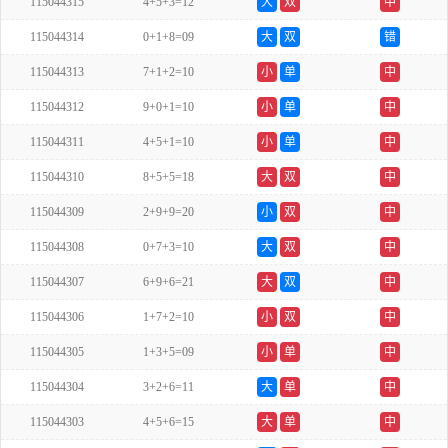
115044315
4+5+3=12
大
双
中
115044314
0+1+8=09
大
双
错
115044313
7+1+2=10
小
单
中
115044312
9+0+1=10
小
单
中
115044311
4+5+1=10
小
单
中
115044310
8+5+5=18
大
双
中
115044309
2+9+9=20
小
双
中
115044308
0+7+3=10
大
双
中
115044307
6+9+6=21
大
双
中
115044306
1+7+2=10
小
双
中
115044305
1+3+5=09
小
单
中
115044304
3+2+6=11
大
单
中
115044303
4+5+6=15
大
单
中