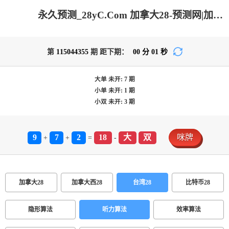
永久预测_28yC.Com 加拿大28-预测网|加拿大pc在线|加拿大28在线预测网|PC结果咪牌|专注研究加拿大28大神预测苹果版！
第
115044355
期 距下期：
00
分
01
秒
大单
未开:
7
期
小单
未开:
1
期
小双
未开:
3
期
9
7
2
18
大
双
咪牌
+
+
=
-
加拿大28
加拿大西28
台湾28
比特币28
隐形算法
听力算法
效率算法