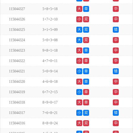
115044327
5+8+5=18
大
单
中
115044326
1+7+2=10
小
双
中
115044325
3+1+5=09
大
双
错
115044324
5+0+3=08
大
双
中
115044323
9+8+1=18
大
单
中
115044322
4+7+0=11
小
单
中
115044321
5+0+9=14
小
单
错
115044320
4+6+8=18
大
单
中
115044319
6+7+2=15
小
单
中
115044318
8+9+0=17
大
单
中
115044317
7+6+8=21
小
双
错
115044316
8+8+8=24
大
双
中