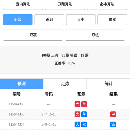
定向算法
顶级算法
必中算法
组合
杀组
大小
单双
双项
双组
100期 正确：81 期 错误：19 期
正确率：81%
预测
走势
统计
期号
号码
预测
结果
115044356
---
大
单
---
115044355
9+7+2=18
大
单
中
115044354
3+9+1=13
大
双
错