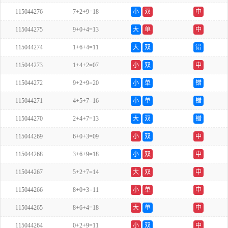
115044276
7+2+9=18
小
双
中
115044275
9+0+4=13
大
单
中
115044274
1+6+4=11
大
双
错
115044273
1+4+2=07
小
双
中
115044272
9+2+9=20
小
单
错
115044271
4+5+7=16
小
单
错
115044270
2+4+7=13
大
双
错
115044269
6+0+3=09
小
双
中
115044268
3+6+9=18
小
双
中
115044267
5+2+7=14
大
双
中
115044266
8+0+3=11
小
单
中
115044265
8+6+4=18
大
单
中
115044264
0+2+9=11
小
双
中