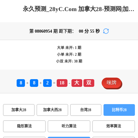
永久预测_28yC.Com 加拿大28-预测网|加拿大pc在线|加拿大28在线预测网|PC结果咪牌|专注研究加拿大28大神预测苹果版！
第
08060954
期 距下期：
00
分
55
秒
大单
未开:
1
期
小单
未开:
2
期
小双
未开:
38
期
8
8
2
18
大
双
咪牌
+
+
=
-
加拿大28
加拿大西28
台湾28
比特币28
隐形算法
听力算法
效率算法