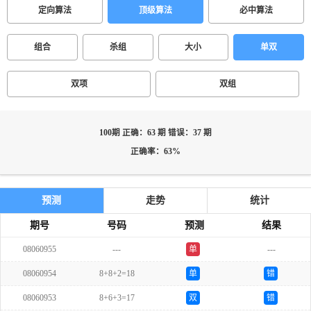
定向算法
顶级算法
必中算法
组合
杀组
大小
单双
双项
双组
100期 正确：63 期 错误：37 期
正确率：63%
预测
走势
统计
期号
号码
预测
结果
08060955
---
单
---
08060954
8+8+2=18
单
错
08060953
8+6+3=17
双
错