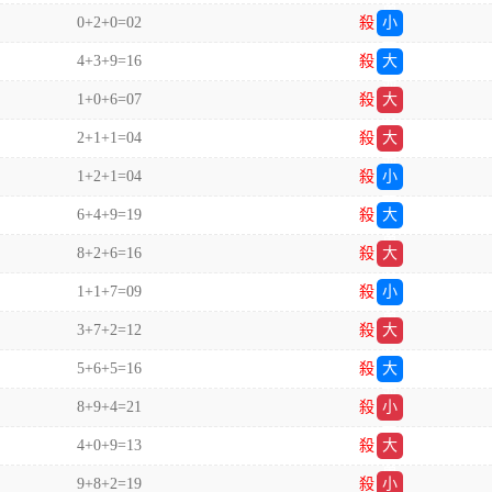
单
0+2+0=02
殺
小
双
4+3+9=16
殺
大
双
1+0+6=07
殺
大
单
2+1+1=04
殺
大
双
1+2+1=04
殺
小
双
6+4+9=19
殺
大
单
8+2+6=16
殺
大
单
1+1+7=09
殺
小
单
3+7+2=12
殺
大
单
5+6+5=16
殺
大
双
8+9+4=21
殺
小
双
4+0+9=13
殺
大
单
9+8+2=19
殺
小