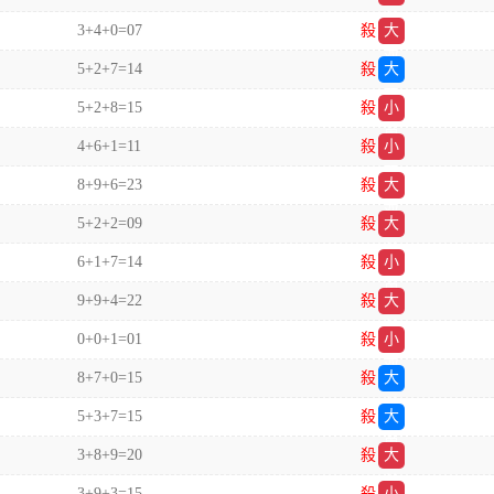
单
3+4+0=07
殺
大
双
5+2+7=14
殺
大
双
5+2+8=15
殺
小
单
4+6+1=11
殺
小
双
8+9+6=23
殺
大
双
5+2+2=09
殺
大
单
6+1+7=14
殺
小
单
9+9+4=22
殺
大
单
0+0+1=01
殺
小
双
8+7+0=15
殺
大
单
5+3+7=15
殺
大
单
3+8+9=20
殺
大
单
3+9+3=15
殺
小