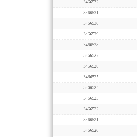
3466532
3466531
3466530
3466529
3466528
3466527
3466526
3466525
3466524
3466523
3466522
3466521
3466520