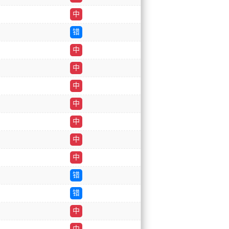
中
错
中
中
中
中
中
中
中
错
错
中
中