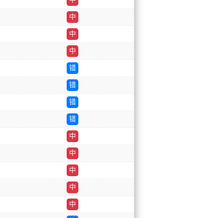
中
中
中
错
错
错
错
中
中
中
中
中