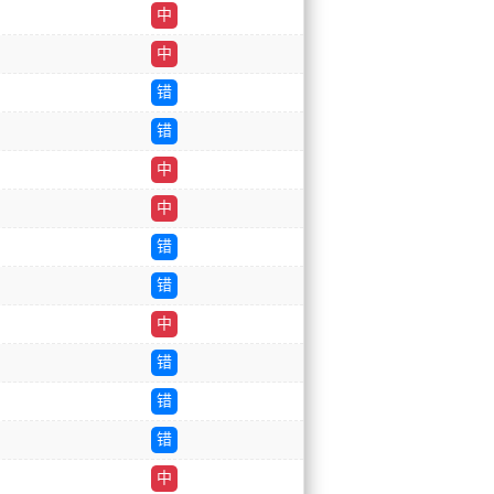
中
中
错
错
中
中
错
错
中
错
错
错
中