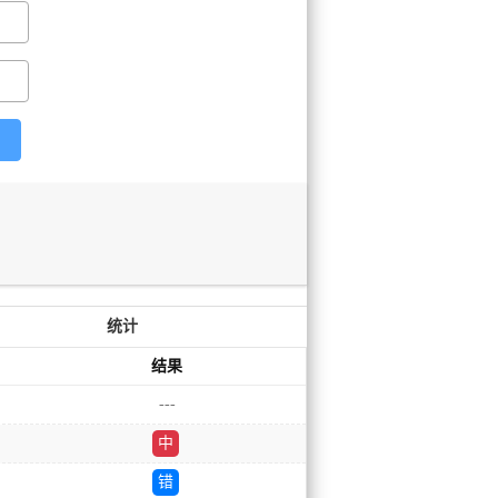
统计
结果
---
中
错