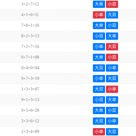
3+2+7=12
大单
小双
4+1+6=11
小单
大双
7+8+1=16
大单
小双
8+2+3=13
小双
大单
7+2+7=16
小单
大双
0+7+1=08
大单
小双
0+4+0=04
大双
小单
9+7+3=19
小单
大双
1+3+3=07
大双
小单
9+1+3=13
小双
大单
9+5+6=20
大单
小双
3+3+6=12
大双
小单
2+3+4=09
小单
大双