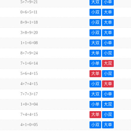
5+7+9=21
大双
小单
0+6+5=11
小双
大单
8+9+1=18
小双
大单
3+8+9=20
小双
大单
1+1+6=08
大双
小单
8+7+9=24
大单
小双
7+1+6=14
小单
大双
5+6+4=15
大单
小双
4+7+4=15
小双
大单
7+7+3=17
大双
小单
1+0+3=04
小单
大双
7+4+4=15
大单
小双
4+1+0=05
小双
大单