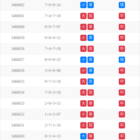
3466662
7+9+8=24
小
单
错
3466661
7+4+7=18
大
双
中
3466660
0+0+7=07
小
单
中
3466659
0+8+4=12
小
单
中
3466658
7+4+7=18
大
双
中
3466657
8+6+8=22
小
单
错
3466656
2+6+0=08
小
单
中
3466655
9+7+3=19
大
双
中
3466654
7+8+3=18
大
双
中
3466653
2+8+5=15
大
单
中
3466652
1+4+2=07
小
单
中
3466651
2+7+1=10
小
双
中
3466650
8+1+4=13
大
单
中