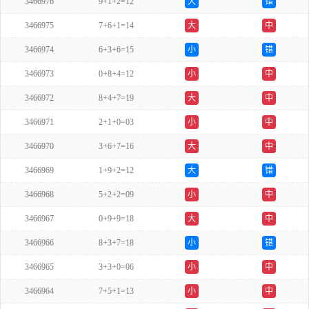
3466976
9+1+2=12
大
错
3466975
7+6+1=14
大
中
3466974
6+3+6=15
小
错
3466973
0+8+4=12
小
中
3466972
8+4+7=19
大
中
3466971
2+1+0=03
小
中
3466970
3+6+7=16
大
中
3466969
1+9+2=12
大
错
3466968
5+2+2=09
小
中
3466967
0+9+9=18
大
中
3466966
8+3+7=18
小
错
3466965
3+3+0=06
小
中
3466964
7+5+1=13
小
中