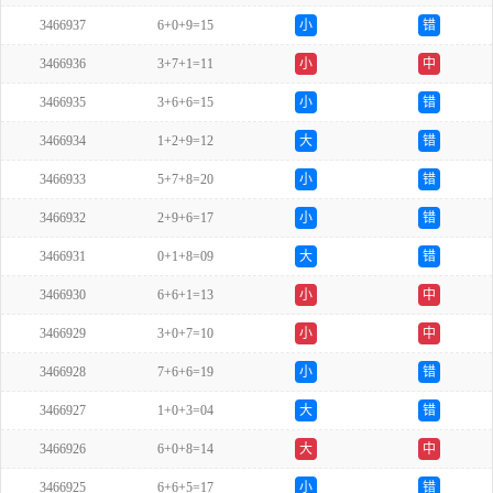
3466937
6+0+9=15
小
错
3466936
3+7+1=11
小
中
3466935
3+6+6=15
小
错
3466934
1+2+9=12
大
错
3466933
5+7+8=20
小
错
3466932
2+9+6=17
小
错
3466931
0+1+8=09
大
错
3466930
6+6+1=13
小
中
3466929
3+0+7=10
小
中
3466928
7+6+6=19
小
错
3466927
1+0+3=04
大
错
3466926
6+0+8=14
大
中
3466925
6+6+5=17
小
错