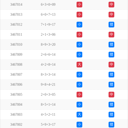
3467014
6+3+0=09
小
中
3467013
6+0+7=13
小
中
3467012
7+1+9=17
小
错
3467011
2+1+3=06
小
中
3467010
8+9+3=20
小
错
3467009
2+6+6=14
小
错
3467008
4+2+8=14
大
中
3467007
8+3+3=14
小
错
3467006
9+8+4=21
小
错
3467005
2+0+3=05
小
中
3467004
8+5+1=14
小
错
3467003
4+5+2=11
大
错
3467002
5+9+3=17
小
错