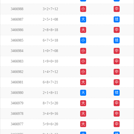
3466988
3+2+7=12
小
中
3466987
2+5+1=08
大
错
3466986
2+8+8=18
大
中
3466985
6+7+5=18
小
错
3466984
1+0+7=08
小
中
3466983
1+9+0=10
小
中
3466982
1+4+7=12
小
中
3466981
6+8+7=21
大
中
3466980
2+1+8=11
大
错
3466979
8+7+5=20
大
中
3466978
3+4+9=16
大
中
3466977
5+9+6=20
大
中