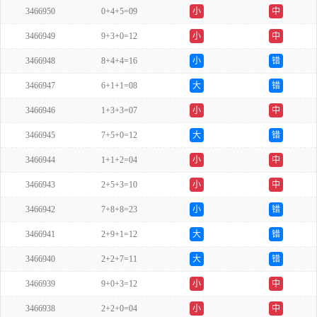
3466950
0+4+5=09
小
中
3466949
9+3+0=12
小
中
3466948
8+4+4=16
小
错
3466947
6+1+1=08
大
错
3466946
1+3+3=07
小
中
3466945
7+5+0=12
大
错
3466944
1+1+2=04
小
中
3466943
2+5+3=10
小
中
3466942
7+8+8=23
小
错
3466941
2+9+1=12
大
错
3466940
2+2+7=11
大
错
3466939
9+0+3=12
小
中
3466938
2+2+0=04
小
中