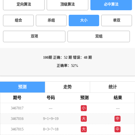
定向算法
顶级算法
必中算法
组合
杀组
大小
单双
双项
双组
100期 正确：52 期 错误：48 期
正确率：52%
预测
走势
统计
期号
号码
预测
结果
3467017
---
小
---
双
3467016
9+1+9=19
大
中
3467015
8+3+7=18
大
中