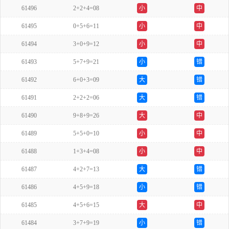
61496
2+2+4=08
小
中
61495
0+5+6=11
小
中
61494
3+0+9=12
小
中
61493
5+7+9=21
小
错
61492
6+0+3=09
大
错
61491
2+2+2=06
大
错
61490
9+8+9=26
大
中
61489
5+5+0=10
小
中
61488
1+3+4=08
小
中
61487
4+2+7=13
大
错
61486
4+5+9=18
小
错
61485
4+5+6=15
大
中
61484
3+7+9=19
小
错