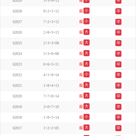
小
62029
3+3+9=15
殺
中
单
小
62028
9+2+1=12
殺
中
单
小
62027
7+2+3=12
殺
中
单
大
62026
2+8+3=13
殺
中
双
大
62025
2+3+3=08
殺
中
双
大
62024
5+3+0=08
殺
中
双
大
62023
0+6+5=11
殺
中
单
小
62022
4+1+9=14
殺
中
单
大
62021
1+8+4=13
殺
中
双
大
62020
7+7+0=14
殺
中
单
大
62019
3+0+7=10
殺
中
单
小
62018
1+8+5=14
殺
中
双
大
62017
1+2+2=05
殺
中
双