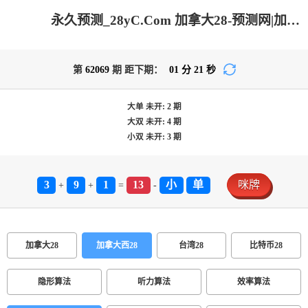
永久预测_28yC.Com 加拿大28-预测网|加拿大pc在线|加拿大28在线预测网|PC结果咪牌|专注研究加拿大28大神预测苹果版！
第
62069
期 距下期：
01
分
21
秒
大单
未开:
2
期
大双
未开:
4
期
小双
未开:
3
期
3
9
1
13
小
单
咪牌
+
+
=
-
加拿大28
加拿大西28
台湾28
比特币28
隐形算法
听力算法
效率算法