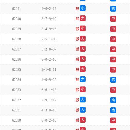
双
小
62041
4+6+2=12
殺
错
双
大
62040
3+7+9=19
殺
中
双
小
62039
3+4+9=16
殺
中
单
大
62038
2+5+1=08
殺
中
双
大
62037
5+2+0=07
殺
中
双
大
62036
8+0+2=10
殺
中
双
大
62035
2+1+8=11
殺
中
单
大
62034
4+9+9=22
殺
错
双
小
62033
6+6+1=13
殺
中
双
大
62032
7+9+1=17
殺
错
单
大
62031
4+3+9=16
殺
错
双
大
62030
8+0+2=10
殺
中
双