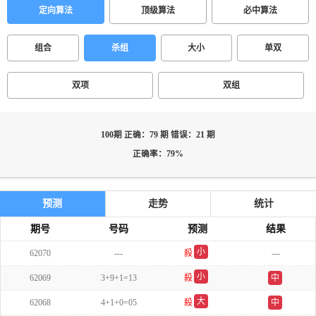
定向算法
顶级算法
必中算法
组合
杀组
大小
单双
双项
双组
100期 正确：79 期 错误：21 期
正确率：79%
预测
走势
统计
期号
号码
预测
结果
小
62070
---
殺
---
单
小
62069
3+9+1=13
殺
中
双
大
62068
4+1+0=05
殺
中
单