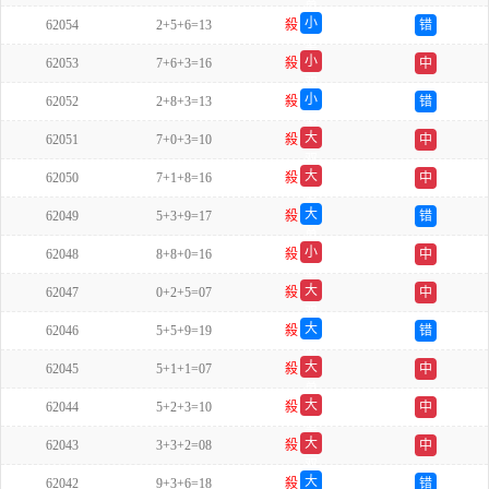
单
小
62054
2+5+6=13
殺
错
单
小
62053
7+6+3=16
殺
中
双
小
62052
2+8+3=13
殺
错
单
大
62051
7+0+3=10
殺
中
双
大
62050
7+1+8=16
殺
中
单
大
62049
5+3+9=17
殺
错
单
小
62048
8+8+0=16
殺
中
单
大
62047
0+2+5=07
殺
中
双
大
62046
5+5+9=19
殺
错
单
大
62045
5+1+1=07
殺
中
单
大
62044
5+2+3=10
殺
中
单
大
62043
3+3+2=08
殺
中
双
大
62042
9+3+6=18
殺
错