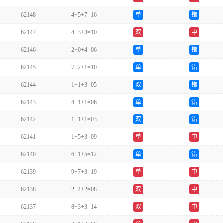
62148
4+5+7=16
单
错
62147
4+3+3=10
双
中
62146
2+0+4=06
单
错
62145
7+2+1=10
单
错
62144
1+1+3=05
双
错
62143
4+1+1=06
单
错
62142
1+1+1=03
双
错
62141
1+5+3=09
单
中
62140
6+1+5=12
单
错
62139
9+7+3=19
单
中
62138
2+4+2=08
双
中
62137
8+3+3=14
双
中