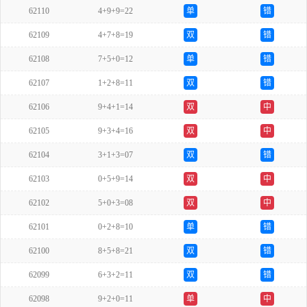
62110
4+9+9=22
单
错
62109
4+7+8=19
双
错
62108
7+5+0=12
单
错
62107
1+2+8=11
双
错
62106
9+4+1=14
双
中
62105
9+3+4=16
双
中
62104
3+1+3=07
双
错
62103
0+5+9=14
双
中
62102
5+0+3=08
双
中
62101
0+2+8=10
单
错
62100
8+5+8=21
双
错
62099
6+3+2=11
双
错
62098
9+2+0=11
单
中